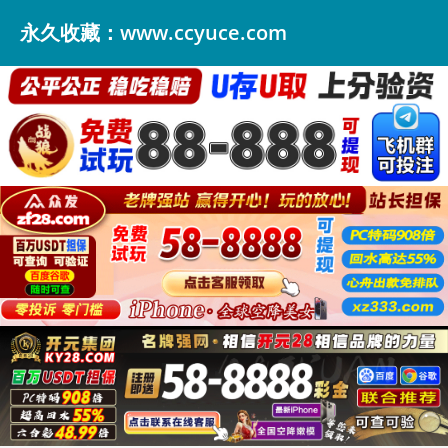
永久收藏：www.ccyuce.com