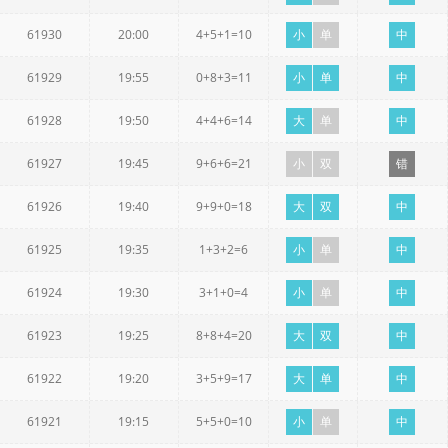
61930
20:00
4+5+1=10
小
单
中
61929
19:55
0+8+3=11
小
单
中
61928
19:50
4+4+6=14
大
单
中
61927
19:45
9+6+6=21
小
双
错
61926
19:40
9+9+0=18
大
双
中
61925
19:35
1+3+2=6
小
单
中
61924
19:30
3+1+0=4
小
单
中
61923
19:25
8+8+4=20
大
双
中
61922
19:20
3+5+9=17
大
单
中
61921
19:15
5+5+0=10
小
单
中