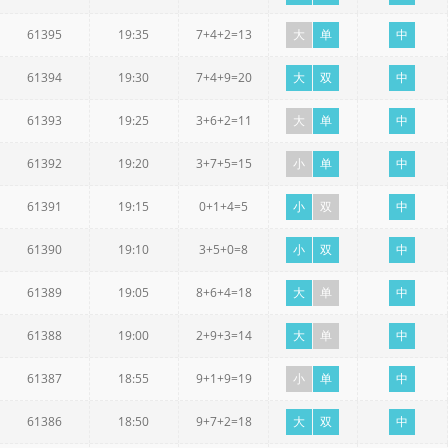
61395
19:35
7+4+2=13
大
单
中
61394
19:30
7+4+9=20
大
双
中
61393
19:25
3+6+2=11
大
单
中
61392
19:20
3+7+5=15
小
单
中
61391
19:15
0+1+4=5
小
双
中
61390
19:10
3+5+0=8
小
双
中
61389
19:05
8+6+4=18
大
单
中
61388
19:00
2+9+3=14
大
单
中
61387
18:55
9+1+9=19
小
单
中
61386
18:50
9+7+2=18
大
双
中