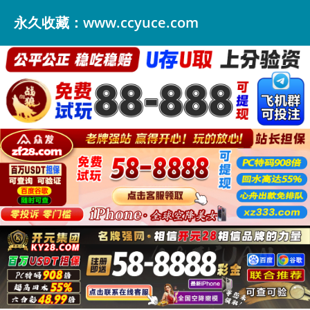
永久收藏：www.ccyuce.com