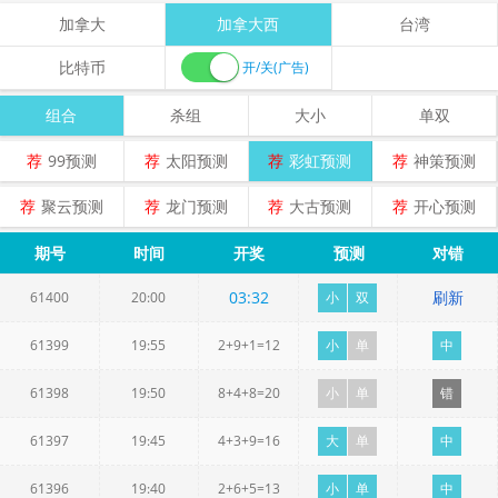
加拿大
加拿大西
台湾
比特币
开/关(广告)
组合
杀组
大小
单双
荐
99预测
荐
太阳预测
荐
彩虹预测
荐
神策预测
荐
聚云预测
荐
龙门预测
荐
大古预测
荐
开心预测
期号
时间
开奖
预测
对错
03
:
31
刷新
61400
20:00
小
双
61399
19:55
2+9+1=12
小
单
中
61398
19:50
8+4+8=20
小
单
错
61397
19:45
4+3+9=16
大
单
中
61396
19:40
2+6+5=13
小
单
中