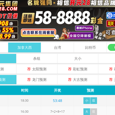
加拿大西
台湾
比特币
杀组
大小
预测
荐
太阳预测
荐
彩虹预测
荐
预测
荐
龙门预测
荐
大古预测
荐
时间
开奖
预测
53
:
48
18:30
小
双
16:30
7+2+8=17
大
双