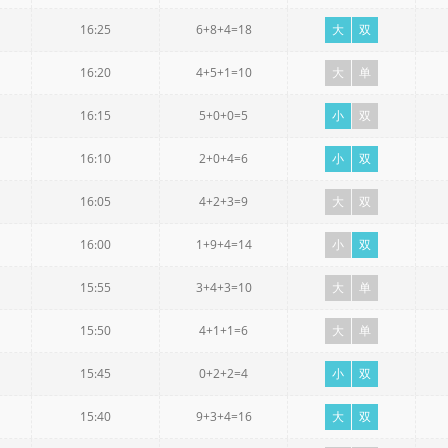
16:25
6+8+4=18
大
双
16:20
4+5+1=10
大
单
16:15
5+0+0=5
小
双
16:10
2+0+4=6
小
双
16:05
4+2+3=9
大
双
16:00
1+9+4=14
小
双
15:55
3+4+3=10
大
单
15:50
4+1+1=6
大
单
15:45
0+2+2=4
小
双
15:40
9+3+4=16
大
双