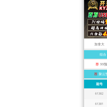
加拿大
组合
荐
99
荐
聚云
期号
61382
61381