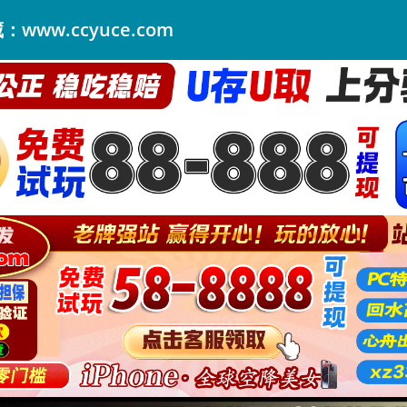
www.ccyuce.com