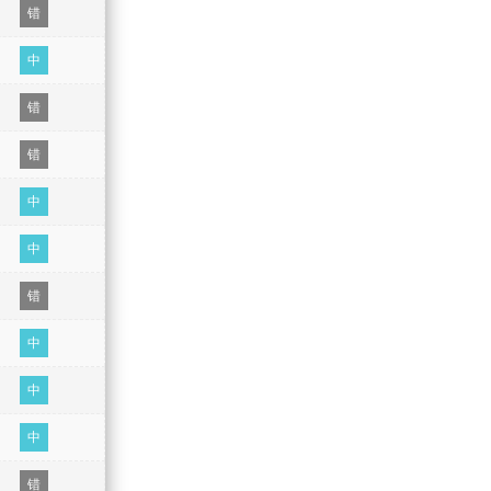
错
中
错
错
中
中
错
中
中
中
错