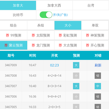
加拿大
加拿大西
台湾
比特币
开/关(广告)
组合
杀组
大小
单双
荐
99预测
荐
太阳预测
荐
彩虹预测
荐
神策预测
荐
聚云预测
荐
龙门预测
荐
大古预测
荐
开心预测
期号
时间
开奖
预测
对错
02
:
23
刷新
3467009
16:47
大
3467008
16:43
4+2+8=14
小
错
3467007
16:40
8+3+3=14
大
中
3467006
16:36
9+8+4=21
小
错
3467005
16:33
2+0+3=5
大
错