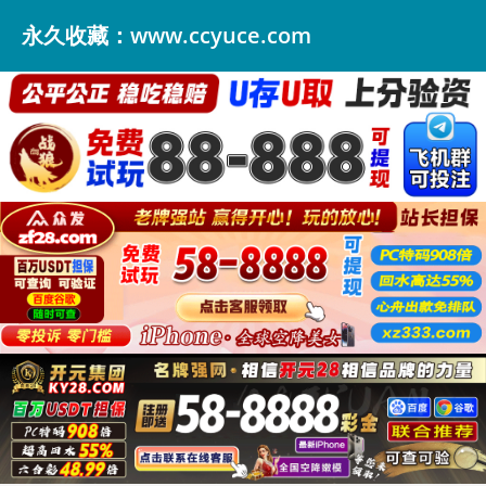
永久收藏：www.ccyuce.com