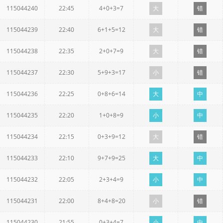
115044240
22:45
4+0+3=7
大
错
115044239
22:40
6+1+5=12
大
错
115044238
22:35
2+0+7=9
大
错
115044237
22:30
5+9+3=17
小
错
115044236
22:25
0+8+6=14
大
中
115044235
22:20
1+0+8=9
小
中
115044234
22:15
0+3+9=12
大
错
115044233
22:10
9+7+9=25
大
中
115044232
22:05
2+3+4=9
小
中
115044231
22:00
8+4+8=20
小
错
115044230
21:55
0+3+4=7
小
中