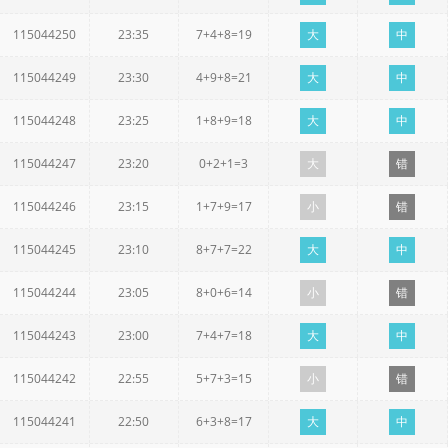
115044250
23:35
7+4+8=19
大
中
115044249
23:30
4+9+8=21
大
中
115044248
23:25
1+8+9=18
大
中
115044247
23:20
0+2+1=3
大
错
115044246
23:15
1+7+9=17
小
错
115044245
23:10
8+7+7=22
大
中
115044244
23:05
8+0+6=14
小
错
115044243
23:00
7+4+7=18
大
中
115044242
22:55
5+7+3=15
小
错
115044241
22:50
6+3+8=17
大
中